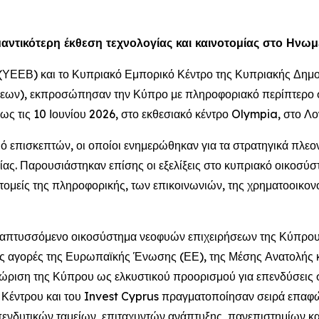
αντικότερη έκθεση τεχνολογίας και καινοτομίας στο Ην
(ΥΕΕΒ) και το Κυπριακό Εμπορικό Κέντρο της Κυπριακής Δημοκ
ν), εκπροσώπησαν την Κύπρο με πληροφοριακό περίπτερο στη
ς τις 10 Ιουνίου 2026, στο εκθεσιακό κέντρο Olympia, στο Λο
ό επισκεπτών, οι οποίοι ενημερώθηκαν για τα στρατηγικά πλε
ίας. Παρουσιάστηκαν επίσης οι εξελίξεις στο κυπριακό οικοσύστ
μείς της πληροφορικής, των επικοινωνιών, της χρηματοοικονομ
αναπτυσσόμενο οικοσύστημα νεοφυών επιχειρήσεων της Κύπρου,
ις αγορές της Ευρωπαϊκής Ένωσης (ΕΕ), της Μέσης Ανατολής κα
ώριση της Κύπρου ως ελκυστικού προορισμού για επενδύσεις στο
έντρου και του Invest Cyprus πραγματοποίησαν σειρά επαφών
ενδυτικών ταμείων, επιταχυντών ανάπτυξης, πανεπιστημίων κ