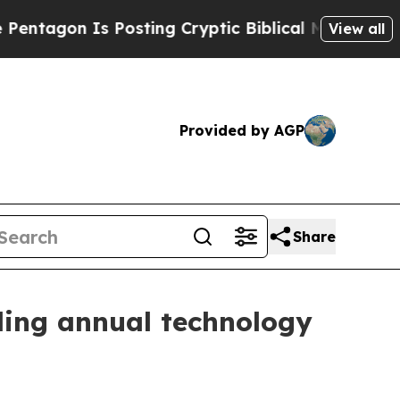
osting Cryptic Biblical Messages on Social Medi
View all
Provided by AGP
Share
ding annual technology