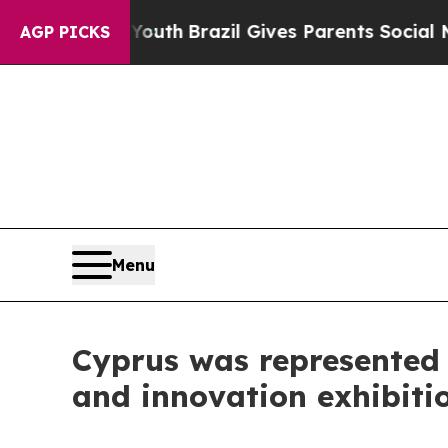
 Youth
Brazil Gives Parents Social Media Controls
AGP PICKS
Menu
Cyprus was represented 
and innovation exhibit