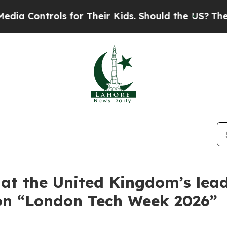
 for Their Kids. Should the US?
The Pentagon Is P
at the United Kingdom’s lea
ion “London Tech Week 2026”