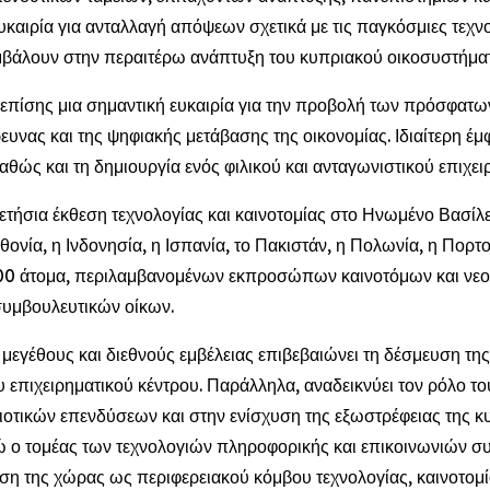
υκαιρία για ανταλλαγή απόψεων σχετικά με τις παγκόσμιες τεχνο
άλουν στην περαιτέρω ανάπτυξη του κυπριακού οικοσυστήματ
ίσης μια σημαντική ευκαιρία για την προβολή των πρόσφατω
ρευνας και της ψηφιακής μετάβασης της οικονομίας. Ιδιαίτερη έ
αθώς και τη δημιουργία ενός φιλικού και ανταγωνιστικού επιχει
ήσια έκθεση τεχνολογίας και καινοτομίας στο Ηνωμένο Βασίλε
ία, η Ινδονησία, η Ισπανία, το Πακιστάν, η Πολωνία, η Πορτογ
000 άτομα, περιλαμβανομένων εκπροσώπων καινοτόμων και νεο
συμβουλευτικών οίκων.
 μεγέθους και διεθνούς εμβέλειας επιβεβαιώνει τη δέσμευση τ
 επιχειρηματικού κέντρου. Παράλληλα, αναδεικνύει τον ρόλο 
οτικών επενδύσεων και στην ενίσχυση της εξωστρέφειας της κ
νώ ο τομέας των τεχνολογιών πληροφορικής και επικοινωνιών 
ση της χώρας ως περιφερειακού κόμβου τεχνολογίας, καινοτομία