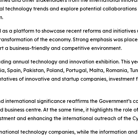
sities and other stakeholders from the international innov
 technology trends and explore potential collaborations t
m.
 as a platform to showcase recent reforms and initiatives
transformation of the economy. Strong emphasis was placed 
 a business-friendly and competitive environment.
ng annual technology and innovation exhibition. This year,
ia, Spain, Pakistan, Poland, Portugal, Malta, Romania, Tuni
ntatives of innovative and startup companies, investment f
and international significance reaffirms the Government’s
 business centre. At the same time, it highlights the role 
estment and enhancing the international outreach of the C
ernational technology companies, while the information a