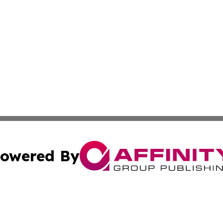
owered By
ubmit Press Release
Terms & Conditions
Copyright/DMCA
s Inc. dba Affinity Group Publishing & Lahore News Daily